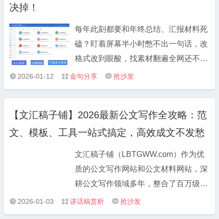
和勇气。 5.把一张张“民生清单”变成“幸
决掉！
划未来，选拔培养年轻干部就是制胜未
福账单”，把一件件“需求问卷”干成“满意
来、赢得未来。 8.把胸怀远大理想和脚
每年此刻都要和年终总结、汇报材料死
答卷”。 6.唯有“咬定目标不放松”方能行
踏实地奋斗统一起来，把实现长远目标
磕？盯着屏幕半小时憋不出一句话，改
稳致远、唯有“持之以恒守初心”方能成
与做好当前工作统一起来。 9.把握每一
格式改到眼酸，找素材翻遍全网还不对
事兴业。 7.以“挖山不止”的决心攻坚发
天、把“满格能量”投入事业，用足每一
味？整理了自己用了大半年的 3 个宝藏
展难题，以“感动上帝”的诚心汇聚人民
2026-01-12
金句分享
抢沙发



刻、用“全力奔跑”追逐实绩。
工具，亲测能把写材料效率拉满，无偿
力量。 8.发扬“胆”“识”“谋”、增创新优
分享给需要的朋友～ 1. 文汇稿子铺
势，矢志“闯”“创”“干”、实现新突破。 9.
【文汇稿子铺】2026最新公文写作全攻略：范
LBTGWW.COM：告别“巧妇难为无米
对定下的事情立说立行、马上就办，对
文、模板、工具一站式搞定，高效成文不发愁
之炊” 写材料最头疼的就是没思路、没
认定的目标锲而不舍、久久为功。 10.
框架？这个稿子铺完全是救星级存在。
以一抓到底的狠劲、补齐工作短板，以
文汇稿子铺（LBTGWW.com）作为优
里面按“工作总结、述职报告、党建材
一以贯之的韧劲、奋力追赶冲刺
质的公文写作网站和公文材料网站，深
料、会议讲话、对照发言提纲” 等场景
耕公文写作领域多年，整合了百万级优
分类，每类都有现成的优质范文和核心
质资源，无论是基础的公文范文大全，
2026-01-03
讲话稿赏析
抢沙发



框架，不是那种套话堆砌的模板，而是
还是细分场景的专项材料，都能一站式