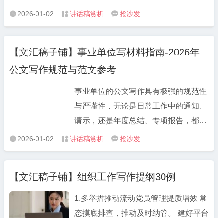
块堪称 “素材宝库”，工作总结范文、述
范文、竞职演讲稿板块则聚焦职场晋升
作方案等重要公文里，优质金句能有效
2026-01-02
讲话稿赏析
抢沙发



职报告范文、年度工作报告范文等高频
场景，从述职述廉到竞职竞聘，范文语
提升内容质感，让你的材料在众多汇报
需求素材应有尽有，不仅涵盖机关单
言得体、重点突出，能帮助用户充分展
中脱颖而出。 不同类型的公文，金句的
位、国企、事业单位等不同场景，还紧
【文汇稿子铺】事业单位写材料指南-2026年
现工作成果与个人能力。此外，组织生
运用场景与风格也有所不同。年终总结
跟最新政策导向，确保内容的时效性与
活会对照检视材料、民主生活会发言提
公文写作规范与范文参考
中可使用 “以实干笃定前行，以实绩回
合规性。比如单位工作总结范文，既包
纲模板等专项材料，严格贴合会议要
应期待”“惟实励新，精进不怠” 等表述展
含常规的工作成果梳理、问题分析，又
事业单位的公文写作具有极强的规范性
求，包含问题查摆、原因分析、整改措
现工作态度；述职报告中可搭配“守正
融入了年度重点工作亮点提炼，数据化
与严谨性，无论是日常工作中的通知、
施等核心模块，为用户节省大量整理时
创新谋发展，履职尽责显担当”“立足岗
呈现方式让总结更具说服力；政府公文
请示，还是年度总结、专项报告，都需
间。
位强本领，攻坚克难求实效” 等金句突
写作范文则严格遵循《党政机关公文处
严格遵循相关政策要求与格式标准，这
2026-01-02
讲话稿赏析
抢沙发



出责任与担当；工作方案中则适合用
理工作条例》，通知、通报、报告等法
对工作人员的写材料能力提出了更高要
“锚定目标不放松，凝心聚力抓落实”“挂
定公文格式规范，表述严谨，可直接作
求。 事业单位写材料需重点把握三点：
图作战、倒排工期” 等表述强化执行
【文汇稿子铺】组织工作写作提纲30例
为写作参考。
一是政策准确性，必须贴合最新政策文
力。 本文精选了50条2026年公文写作
件精神，引用数据、表述需有权威依
1.多举措推动流动党员管理提质增效 常
必备金句，按“总结类、述职类、方案
据；二是格式规范性，标题、字号、行
态摸底排查，推动及时纳管。 建好平台
类、动员类”分类整理，方便大家直接