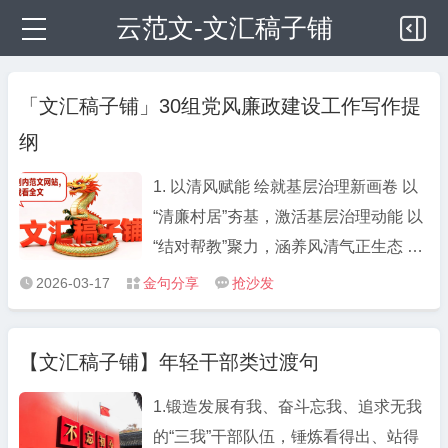
云范文-文汇稿子铺
「文汇稿子铺」30组党风廉政建设工作写作提
纲
1. 以清风赋能 绘就基层治理新画卷 以
“清廉村居”夯基，激活基层治理动能 以
“结对帮教”聚力，涵养风清气正生态 以
“移风易俗”塑形，焕发文明乡风活力 2.
2026-03-17
金句分享
抢沙发



多措并举织密干部监督“防护网” 强化思
想铸魂筑牢干事“思想根基” 织密日常监
【文汇稿子铺】年轻干部类过渡句
管拧紧行为“廉洁开关” 深化联动整治打
好监督“组合招式” 3. 织密“四张网” 持续
1.锻造发展有我、奋斗忘我、追求无我
提升干部监督质效 紧盯“关键少数”，突
的“三我”干部队伍，锤炼看得出、站得