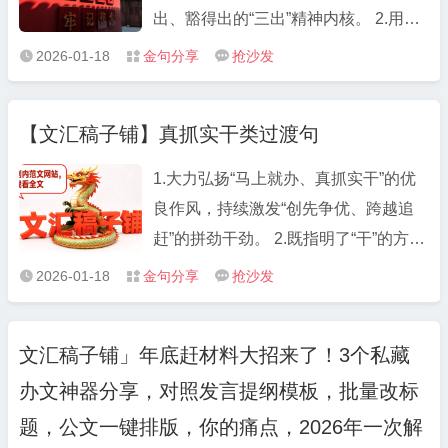
出政治监督。 把握“重点环节”，抓实选
出、豁得出的“三出”精神内核。 2.用信
任监督。 聚焦“抓早抓小”，做细日常监
念激发干劲，迸发“欲与天公试比高”的
2026-01-18
金句分享
抢沙发



督。 拧紧“责任发条”，推进整改监督。
朝气；把挑战当作激励，昂扬“在困难
面前逞英雄”的锐气。 3.守牢政治、廉
【文汇稿子铺】真抓实干类过渡句
洁、工作、做人、身体“五条底线”，争
做忠心、用心、细心、虚心、热心“五
1.大力弘扬“马上就办、真抓实干”的优
心干部”。 4.不是坐而论道的清谈客，
良作风，持续激发“创先争优、跨越追
而是起而行之的行动者；不是畏首畏尾
赶”的拼劲干劲。 2.既指明了“干”的方
的旁观者，而是攻坚克难的冲锋者。 5.
向，又明确了“干”的路径；既注入了“干”
2026-01-18
金句分享
抢沙发



以朝气蓬勃、活力四射祛除沉沉暮气、
的动力，又增添了“干”的信心。 3.激发
萎靡不振，用雷厉风行、干脆利落书写
“要我干”变“我要干”的行动自觉，淬炼
青春激情、忠诚担当。 6.怀揣忠心、公
文汇稿子铺」年底赶材料大招来了！3个私藏
“过得去”变“过得硬”的奋进担当。 4.既
心、诚心、热心、细心“五心”，警惕流
办文神器分享，对照发言提纲模板，批量改标
要有埋头苦干、真抓实干的品格和劲
言、闲言、怨言、妄言、谗言“五言”。
头，更要有直面困难、排除万难的信心
题，公文一键排版，你的痛点，2026年一次解
7.关注重视年轻干部就是关注未来、谋