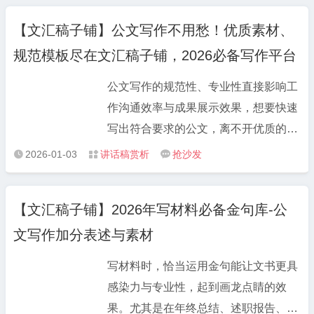
能直接参考的逻辑结构和表述思路。 不
满足。比如大家高频需求的工作总结范
论你是刚入职不会写材料的新手，还是
【文汇稿子铺】公文写作不用愁！优质素材、
文，涵盖单位工作总结、年度工作报告
想提升文稿质感的老手，都能快速找到
规范模板尽在文汇稿子铺，2026必备写作平台
范文等不同维度，从季度总结到年度复
适配方向。把自己的工作内容填进去，
盘，从个人总结到部门汇报，每篇范文
再稍作调整，就能摆脱“年年岁岁话相
公文写作的规范性、专业性直接影响工
都严格遵循公文规范，数据支撑清晰、
似”的尴尬，既保证专业性又不空洞。
作沟通效率与成果展示效果，想要快速
逻辑层次分明，可直接修改使用；而公
写出符合要求的公文，离不开优质的素
文写作模板板块更是贴心，工作计划模
材积累、规范的模板参考与智能的工具
2026-01-03
讲话稿赏析
抢沙发



板、党建材料模板、发言稿模板等分类
辅助。文汇稿子铺（LBTGWW.com）
明确，适配不同行业、不同场景，下载
作为业内知名的公文写作网站与公文材
后只需填充具体内容，就能快速完成初
【文汇稿子铺】2026年写材料必备金句库-公
料网站，整合 21 类核心公文资源，为
稿。 针对体制内重点工作需求，平台还
文写作加分表述与素材
广大文秘人员、职场人士提供一站式公
专项整理了党课讲稿素材、纪检监察公
文写作解决方案，成为 2025 年公文写
文素材，结合最新政策热点与工作要
写材料时，恰当运用金句能让文书更具
作的必备平台。 在文汇稿子铺
求，内容兼具政治性与实用性，助力党
感染力与专业性，起到画龙点睛的效
（LBTGWW.com），公文范文大全板
建工作、纪检工作高效推进；述职报告
果。尤其是在年终总结、述职报告、工