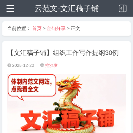
云范文-文汇稿子铺
当前位置：
首页
>
金句分享
> 正文
【文汇稿子铺】组织工作写作提纲30例
2025-12-20
抢沙发

