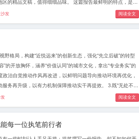
文稿，值得细细品味。 这篇报告最鲜明的特点，是结
％，城乡居民人均可支配收入分别增长％和％。在全省高质量发
，既见高度又接地气。全文核心分为两大板块，2024年工作总结
抢沙发
阅读全文
获“优秀”等次，用实打实的成绩证明：的发展底色更浓、韧性更
挈领，2025年工作部署以“四个能级”定向领航，层层递进、纲举目
句
的党建工作，到稳中求进的经济发展，再到产城融合的城乡品
层治理，最后落脚到人民至上的民生福祉，全方位覆盖发展关键
”的视野格局，构建“近悦远来”的创新生态，强化“先立后破”的转型
式不搞花架子，每一条坚持都对应着实打实的成效，既展现了工
容”的开放胸怀，涵养“价值认同”的城市文化，拿出“专业务实”的
，避免了空洞表述。 展望2025年部分，“四个能级”
围绕经济发展、城市服务、社会治理、干事创业四大核心，明确
务再升级，以有力机制保障推动实干再提效。 3.既“无处不
改善城市风貌、夯实平安法治、加强队伍建设等具体路径。目标
既“各司其职”又“协同合作”，既“不减力度”又“不失温度”，既“线下
沙发
阅读全文
实可行，既紧扣现代化发展要求，又贴合徐泾镇的实际需求，体
业提升
着”的科学谋划，没有虚浮的口号，全是可落地的硬举措。
之力越发强劲，城市提优之变越发宜人。 5.创造“落得了”
赋能每一位执笔前行者
建得好”的政务环境，打造“过得硬”的法治环境，营造“留得住”的
总有一些时刻让人手足无措：提笔撰写一份报告，却不知如何开