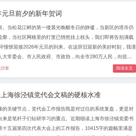
谋划工作时，有时局限于具体业务层面，未能从服务大局的高度
年元旦前夕的新年贺词
进某项重点工作时，仅关注自身负责的环节成效，忽视了其对整
，反映出政治判断力、领悟力、执行力在实践中转化不够充分。
新。当松花江畔的第一缕晨光唤醒冬日的静谧，当新区的塔吊仍
长期从事同类工作后，逐渐产生“按部就班”的懈怠心态，缺乏“对
轮廓，当社区网格里的灯笼已悄然挂上枝头，我们即将告别满载
”的奋进动力。面对新形势新挑战，满足于“完成任务”，不愿主动
满怀憧憬迎接2026年元旦的到来。在这辞旧迎新的美好时刻，我谨
工作难以取得创新性成效。
人大常委会、市人民政府、市政协，向全市280万人民，向驻人
兵和公安干警，向各民主党派、工商联、人民团体和社会各界人
抢沙发
阅读全文
乡贤和海外侨胞，向所有为发展挥洒汗水的奋斗者们，致以最诚
是在高质量发展征程上砥砺前行的一
！上海徐泾镇党代会文稿的硬核水准
同心同德、共筑梦想的一年。我们始终锚定“产业强市、生态兴
略，在风浪中勇毅前行，在攻坚中书写答卷，让每一份努力都有回
接的关键节点，党代会工作报告既是对过往的系统复盘，更是对
激活发展动能。面对复杂经
向来是笔杆子们钻研学习的重点。近期细读上海市徐泾镇党委书
扛起稳增长政治责任，全年新增规上工业企业家，完成重点项目
十五届第四次代表大会上的工作报告，10415字的篇幅里满是
汽车产业园、跨境电商综试区等一批标志性项目投产达效，地区