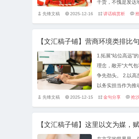
干货，不愧是发达地区的精品
生产总值同比增长
构清晰、逻辑严密
先锋文稿
2025-12-16
讲话稿赏析




展考核中，我们再
用“五个坚持”提纲
强。
张。 回顾2024年部分，“五个坚持”的结构堪称典范。每一部分都遵循“做法+成效”的
【文汇稿子铺】营商环境类排比
逻辑，从凝心铸魂
质、数治增能的基
1.拓展“站位高远
领域。这种总结方
理念，敞开“大气包
作的系统性，又让成绩一目了然
争先劲头。 2.以高度政治自觉推动作风再改进，以鲜明问题导向推动环境再优化，
的部署精准有力。
以务实担当作为推动服
了盘活存量资源、
在”又“无事不扰”，
先锋文稿
2025-12-15
金句分享
抢




导向清晰，措施务
发力”又“数字赋能”。 4.资源提质之效越发彰显，区位提级之势越发突出，产
现了“跳起来够得
之路越发宽广，创新提能
【文汇稿子铺】这里以文为媒，
的要素环境，锻造“
人文环境。
在文字的世界里，