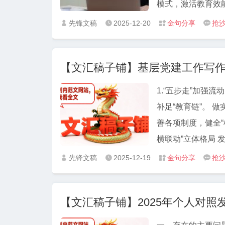
模式，激活教育效能。 深化“学用一体”转化机制，延伸教育成果。 3.
党员冬训“有滋有味” 深化理论武装，补钙壮骨强“党味”。 创新方法举措，学思
先锋文稿
2025-12-20
金句分享
抢




有“鲜味”。 强化作风教育，提神醒脑加“辣味”。 立足现实需求，一线教学提“土味”。
4.党建领航奏响振兴“四部曲” 坚持大抓基层，筑牢基
【文汇稿子铺】基层党建工作写作
怀，凝聚乡村振兴“源动力” 赋能集体经济，打造产业发展“
探索共同富裕“新路径” 5.强基固本蓄势聚能以高质量党建引领乡村全面
1.“五步走”加强
织体系，夯实乡村振兴根基。 锻造骨干队伍，壮大乡
补足“教育链”。 做
厚植乡村振兴沃土
善各项制度，健全“
横联动”立体格局 
径 3.凝聚振兴合
先锋文稿
2025-12-19
金句分享
抢




治理体系构建共建共
“小马拉大车”突出
【文汇稿子铺】2025年个人对照
协同为治理增效 5
合力 多元发展拓展