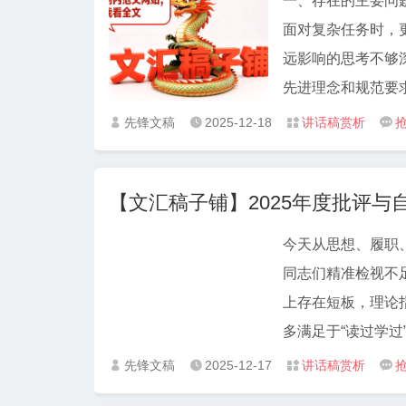
一、存在的主要问
面对复杂任务时，
远影响的思考不够
先进理念和规范要
丰富，创新性不足
先锋文稿
2025-12-18
讲话稿赏析




方面 学习的自觉
排，主动钻研业务
【文汇稿子铺】2025年度批评与
低。理论联系实际
质量上，对理论与
今天从思想、履职
同志们精准检视不
上存在短板，理论
多满足于“读过学过
系。例如面对政策
先锋文稿
2025-12-17
讲话稿赏析




速找准落实路径，