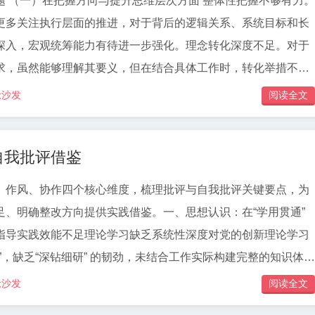
题 （一）在把握方向与提升思维层次方面 整体性把握不够有力。
更多关注执行层面的推进，对于背后的逻辑关系、系统目标和长
深入，宏观统筹能力有待进一步强化。理念转化深度不足。对于
求，虽然能够理解其要义，但在结合具体工作时，转化举措不够
，推动落地的力度也有提升空间。 （二）在学习研究与能力建设
抢沙发
阅读全文
性不够稳定。在工作节奏紧、任务密集的时期，容易把学习往后
、拓宽知识面的习惯不够持续，深度学习、跨领域学习的频率偏
自我批评借鉴
不够紧密。学习成果未能充分体现到方案设计、问题研判和执行
实践结合的路径探索不够，导致学习效果未充分显现。
、作风、协作四个核心维度，梳理批评与自我批评关键要点，为
足、明确整改方向提供实践借鉴。一、思想认识：在“学用贯通”
指导实践效能不足理论学习缺乏系统性深度对党的创新理论学习
”，缺乏“深钻细研” 的韧劲，未结合工作实际构建完整的知识体
调整带来的工作变化，因对新理论、新政策理解不透彻，未能快
抢沙发
阅读全文
导致部分工作推进滞后，学用脱节问题较为明显。政治站位与工