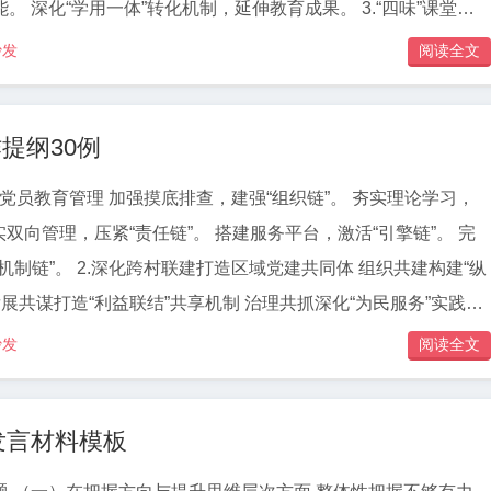
“四味”课堂让
践悟
沙发
阅读全文
层组织“桥头堡” 厚植爱农情
提纲30例
强引擎” 深化东西协作，
振兴 织密组
流动党员教育管理 加强摸底排查，建强“组织链”。 夯实理论学习，
村振兴力量。 做优发展支撑，
实双向管理，压紧“责任链”。 搭建服务平台，激活“引擎链”。 完
。
机制链”。 2.深化跨村联建打造区域党建共同体 组织共建构建“纵
发展共谋打造“利益联结”共享机制 治理共抓深化“为民服务”实践路
力擘画共富蓝图 党建引领产业融合激活集体经济新动能 健全乡村
沙发
阅读全文
治新格局 推动城乡要素融合释放乡村发展新活力 4.精准破解
问题 坚持高位推动为基层减负 坚持重心下移为基层赋能 坚持多方
发言材料模板
.激活“红色引擎”赋能村级集体经济发展新动能 政策保障凝聚发展
增收路径 盘活资产激发发展活力