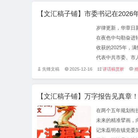
作要求存在差距在
【文汇稿子铺】市委书记在2026
统筹考量。如在推
体工作布局的影响
岁律更新，华章日
进取意识有所弱化
在夜色中勾勒奋进
标先进、争创一流
收获的2025年，
突破舒适区，导致
代表中共市委、市
民解放军、武警官
先锋文稿
2025-12-16
讲话稿赏析




士，向远离家乡的
挚的问候和最美好的新年祝福！ 回望2025，这
【文汇稿子铺】万字报告见真章
年，更是全市人民
市、民生安市”战
在两个五年规划衔
响，每一点进步都见初心。 这一年，我们以“闯”的魄力
未来的精准擘画，
济形势，我们坚决
记朱磊明在镇党委第
投资亿元，新能源