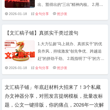
出政治监督。 把握“重点环节”，抓实选
出、豁得出的“三出”精神内核。 2.用信
任监督。 聚焦“抓早抓小”，做细日常监
念激发干劲，迸发“欲与天公试比高”的
2026-01-18
金句分享
抢沙发



督。 拧紧“责任发条”，推进整改监督。
朝气；把挑战当作激励，昂扬“在困难
面前逞英雄”的锐气。 3.守牢政治、廉
【文汇稿子铺】真抓实干类过渡句
洁、工作、做人、身体“五条底线”，争
做忠心、用心、细心、虚心、热心“五
1.大力弘扬“马上就办、真抓实干”的优
心干部”。 4.不是坐而论道的清谈客，
良作风，持续激发“创先争优、跨越追
而是起而行之的行动者；不是畏首畏尾
赶”的拼劲干劲。 2.既指明了“干”的方
的旁观者，而是攻坚克难的冲锋者。 5.
向，又明确了“干”的路径；既注入了“干”
2026-01-18
金句分享
抢沙发



以朝气蓬勃、活力四射祛除沉沉暮气、
的动力，又增添了“干”的信心。 3.激发
萎靡不振，用雷厉风行、干脆利落书写
“要我干”变“我要干”的行动自觉，淬炼
青春激情、忠诚担当。 6.怀揣忠心、公
文汇稿子铺」年底赶材料大招来了！3个私藏
“过得去”变“过得硬”的奋进担当。 4.既
心、诚心、热心、细心“五心”，警惕流
办文神器分享，对照发言提纲模板，批量改标
要有埋头苦干、真抓实干的品格和劲
言、闲言、怨言、妄言、谗言“五言”。
头，更要有直面困难、排除万难的信心
题，公文一键排版，你的痛点，2026年一次解
7.关注重视年轻干部就是关注未来、谋