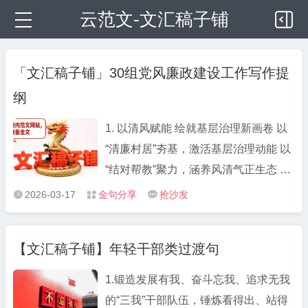
云范文-文汇稿子铺
「文汇稿子铺」30组党风廉政建设工作写作提
纲
1. 以清风赋能 绘就基层治理新画卷 以
“清廉村居”夯基，激活基层治理动能 以
“结对帮教”聚力，涵养风清气正生态 以
“移风易俗”塑形，焕发文明乡风活力 2.
2026-03-17
金句分享
抢沙发



多措并举织密干部监督“防护网” 强化思
想铸魂筑牢干事“思想根基” 织密日常监
【文汇稿子铺】年轻干部类过渡句
管拧紧行为“廉洁开关” 深化联动整治打
好监督“组合招式” 3. 织密“四张网” 持续
1.锻造发展有我、奋斗忘我、追求无我
提升干部监督质效 紧盯“关键少数”，突
的“三我”干部队伍，锤炼看得出、站得