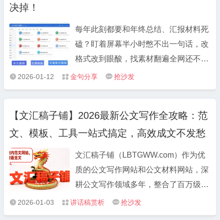
和勇气。 5.把一张张“民生清单”变成“幸
决掉！
划未来，选拔培养年轻干部就是制胜未
福账单”，把一件件“需求问卷”干成“满意
来、赢得未来。 8.把胸怀远大理想和脚
每年此刻都要和年终总结、汇报材料死
答卷”。 6.唯有“咬定目标不放松”方能行
踏实地奋斗统一起来，把实现长远目标
磕？盯着屏幕半小时憋不出一句话，改
稳致远、唯有“持之以恒守初心”方能成
与做好当前工作统一起来。 9.把握每一
格式改到眼酸，找素材翻遍全网还不对
事兴业。 7.以“挖山不止”的决心攻坚发
天、把“满格能量”投入事业，用足每一
味？整理了自己用了大半年的 3 个宝藏
展难题，以“感动上帝”的诚心汇聚人民
2026-01-12
金句分享
抢沙发



刻、用“全力奔跑”追逐实绩。
工具，亲测能把写材料效率拉满，无偿
力量。 8.发扬“胆”“识”“谋”、增创新优
分享给需要的朋友～ 1. 文汇稿子铺
势，矢志“闯”“创”“干”、实现新突破。 9.
【文汇稿子铺】2026最新公文写作全攻略：范
LBTGWW.COM：告别“巧妇难为无米
对定下的事情立说立行、马上就办，对
文、模板、工具一站式搞定，高效成文不发愁
之炊” 写材料最头疼的就是没思路、没
认定的目标锲而不舍、久久为功。 10.
框架？这个稿子铺完全是救星级存在。
以一抓到底的狠劲、补齐工作短板，以
文汇稿子铺（LBTGWW.com）作为优
里面按“工作总结、述职报告、党建材
一以贯之的韧劲、奋力追赶冲刺
质的公文写作网站和公文材料网站，深
料、会议讲话、对照发言提纲” 等场景
耕公文写作领域多年，整合了百万级优
分类，每类都有现成的优质范文和核心
质资源，无论是基础的公文范文大全，
2026-01-03
讲话稿赏析
抢沙发



框架，不是那种套话堆砌的模板，而是
还是细分场景的专项材料，都能一站式