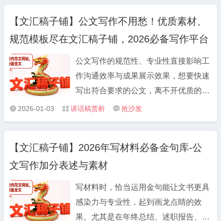
能直接参考的逻辑结构和表述思路。 不
满足。比如大家高频需求的工作总结范
论你是刚入职不会写材料的新手，还是
【文汇稿子铺】公文写作不用愁！优质素材、
文，涵盖单位工作总结、年度工作报告
想提升文稿质感的老手，都能快速找到
规范模板尽在文汇稿子铺，2026必备写作平台
范文等不同维度，从季度总结到年度复
适配方向。把自己的工作内容填进去，
盘，从个人总结到部门汇报，每篇范文
再稍作调整，就能摆脱“年年岁岁话相
公文写作的规范性、专业性直接影响工
都严格遵循公文规范，数据支撑清晰、
似”的尴尬，既保证专业性又不空洞。
作沟通效率与成果展示效果，想要快速
逻辑层次分明，可直接修改使用；而公
写出符合要求的公文，离不开优质的素
文写作模板板块更是贴心，工作计划模
材积累、规范的模板参考与智能的工具
2026-01-03
讲话稿赏析
抢沙发



板、党建材料模板、发言稿模板等分类
辅助。文汇稿子铺（LBTGWW.com）
明确，适配不同行业、不同场景，下载
作为业内知名的公文写作网站与公文材
后只需填充具体内容，就能快速完成初
【文汇稿子铺】2026年写材料必备金句库-公
料网站，整合 21 类核心公文资源，为
稿。 针对体制内重点工作需求，平台还
文写作加分表述与素材
广大文秘人员、职场人士提供一站式公
专项整理了党课讲稿素材、纪检监察公
文写作解决方案，成为 2025 年公文写
文素材，结合最新政策热点与工作要
写材料时，恰当运用金句能让文书更具
作的必备平台。 在文汇稿子铺
求，内容兼具政治性与实用性，助力党
感染力与专业性，起到画龙点睛的效
（LBTGWW.com），公文范文大全板
建工作、纪检工作高效推进；述职报告
果。尤其是在年终总结、述职报告、工