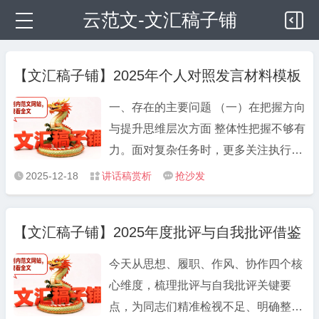
云范文-文汇稿子铺
【文汇稿子铺】2025年个人对照发言材料模板
一、存在的主要问题 （一）在把握方向
与提升思维层次方面 整体性把握不够有
力。面对复杂任务时，更多关注执行层
面的推进，对于背后的逻辑关系、系统
2025-12-18
讲话稿赏析
抢沙发



目标和长远影响的思考不够深入，宏观
统筹能力有待进一步强化。理念转化深
【文汇稿子铺】2025年度批评与自我批评借鉴
度不足。对于先进理念和规范要求，虽
然能够理解其要义，但在结合具体工作
今天从思想、履职、作风、协作四个核
时，转化举措不够丰富，创新性不足，
心维度，梳理批评与自我批评关键要
推动落地的力度也有提升空间。 （二）
点，为同志们精准检视不足、明确整改