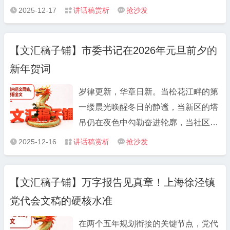
在学习研究与能力建设方面 学习的自觉
方向提供实践借鉴。一、思想认识：在
2025-12-17
讲话稿赏析
抢沙发



性不够稳定。在工作节奏紧、任务密集
“学用贯通”上存在短板，理论指导实践
的时期，容易把学习往后排，主动钻研
效能不足理论学习缺乏系统性深度对党
业务、拓宽知识面的习惯不够持续，深
【文汇稿子铺】市委书记在2026年元旦前夕的
的创新理论学习多满足于“读过学过”，
度学习、跨领域学习的频率偏低。理论
新年贺词
缺乏“深钻细研” 的韧劲，未结合工作实
联系实际不够紧密。学习成果未能充分
际构建完整的知识体系。例如面对政策
岁律更新，华章日新。当松花江畔的第
体现到方案设计、问题研判和执行质量
调整带来的工作变化，因对新理论、新
一缕晨光唤醒冬日的静谧，当新区的塔
上，对理论与实践结合的路径探索不
政策理解不透彻，未能快速找准落实路
吊仍在夜色中勾勒奋进轮廓，当社区网
够，导致学习效果未充分显现。
径，导致部分工作推进滞后，学用脱节
格里的灯笼已悄然挂上枝头，我们即将
2025-12-16
讲话稿赏析
抢沙发



问题较为明显。政治站位与工作要求存
告别满载收获的2025年，满怀憧憬迎接
在差距在谋划工作时，有时局限于具体
2026年元旦的到来。在这辞旧迎新的美
业务层面，未能从服务大局的高度统筹
【文汇稿子铺】万字报告见真章！上海徐泾镇
好时刻，我谨代表中共市委、市人大常
考量。如在推进某项重点工作时，仅关
党代会文稿的硬核水准
委会、市人民政府、市政协，向全市
注自身负责的环节成效，忽视了其对整
280万人民，向驻人民解放军、武警官
体工作布局的影响，反映出政治判断
在两个五年规划衔接的关键节点，党代