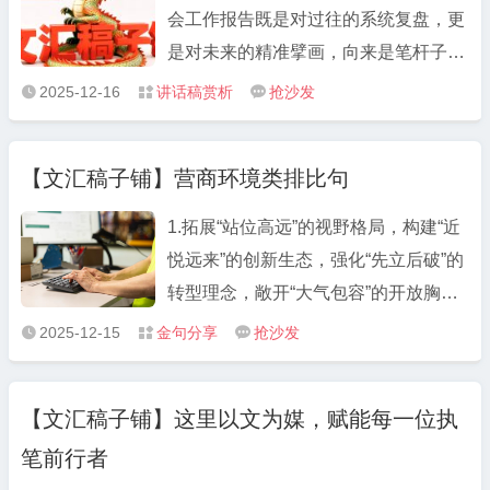
兵和公安干警，向各民主党派、工商
力、领悟力、执行力在实践中转化不够
会工作报告既是对过往的系统复盘，更
联、人民团体和社会各界人士，向远离
充分。进取意识有所弱化长期从事同类
是对未来的精准擘画，向来是笔杆子们
家乡的乡贤和海外侨胞，向所有为发展
工作后，逐渐产生“按部就班”的懈怠心
钻研学习的重点。近期细读上海市徐泾
2025-12-16
讲话稿赏析
抢沙发



挥洒汗水的奋斗者们，致以最诚挚的问
态，缺乏“对标先进、争创一流”的奋进
镇党委书记朱磊明在镇党委第十五届第
候和最美好的新年祝福！ 回望2025，
动力。面对新形势新挑战，满足于“完
四次代表大会上的工作报告，10415字
这是在高质量发展征程上砥砺前行的一
【文汇稿子铺】营商环境类排比句
成任务”，不愿主动突破舒适区，导致
的篇幅里满是干货，不愧是发达地区的
年，更是全市人民同心同德、共筑梦想
工作难以取得创新性成效。
精品文稿，值得细细品味。 这篇报告最
1.拓展“站位高远”的视野格局，构建“近
的一年。我们始终锚定“产业强市、生
鲜明的特点，是结构清晰、逻辑严密，
悦远来”的创新生态，强化“先立后破”的
态兴市、民生安市”战略，在风浪中勇
既见高度又接地气。全文核心分为两大
转型理念，敞开“大气包容”的开放胸
毅前行，在攻坚中书写答卷，让每一份
板块，2024年工作总结用“五个坚持”提
怀，涵养“价值认同”的城市文化，拿出
努力都有回响，每一点进步都见初心。
2025-12-15
金句分享
抢沙发



纲挈领，2025年工作部署以“四个能级”
“专业务实”的争先劲头。 2.以高度政治
这一年，我们以“闯”的魄力激活发展动
定向领航，层层递进、纲举目张。 回顾
自觉推动作风再改进，以鲜明问题导向
能。面对复杂经济形势，我们坚决扛起
2024年部分，“五个坚持”的结构堪称典
【文汇稿子铺】这里以文为媒，赋能每一位执
推动环境再优化，以务实担当作为推动
稳增长政治责任，全年新增规上工业企
范。每一部分都遵循“做法+成效”的逻
笔前行者
服务再升级，以有力机制保障推动实干
业家，完成重点项目投资亿元，新能源
辑，从凝心铸魂的党建工作，到稳中求
再提效。 3.既“无处不在”又“无事不