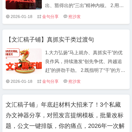
出政治监督。 把握“重点环节”，抓实选
出、豁得出的“三出”精神内核。 2.用信
任监督。 聚焦“抓早抓小”，做细日常监
念激发干劲，迸发“欲与天公试比高”的
2026-01-18
金句分享
抢沙发



督。 拧紧“责任发条”，推进整改监督。
朝气；把挑战当作激励，昂扬“在困难
面前逞英雄”的锐气。 3.守牢政治、廉
【文汇稿子铺】真抓实干类过渡句
洁、工作、做人、身体“五条底线”，争
做忠心、用心、细心、虚心、热心“五
1.大力弘扬“马上就办、真抓实干”的优
心干部”。 4.不是坐而论道的清谈客，
良作风，持续激发“创先争优、跨越追
而是起而行之的行动者；不是畏首畏尾
赶”的拼劲干劲。 2.既指明了“干”的方
的旁观者，而是攻坚克难的冲锋者。 5.
向，又明确了“干”的路径；既注入了“干”
2026-01-18
金句分享
抢沙发



以朝气蓬勃、活力四射祛除沉沉暮气、
的动力，又增添了“干”的信心。 3.激发
萎靡不振，用雷厉风行、干脆利落书写
“要我干”变“我要干”的行动自觉，淬炼
青春激情、忠诚担当。 6.怀揣忠心、公
文汇稿子铺」年底赶材料大招来了！3个私藏
“过得去”变“过得硬”的奋进担当。 4.既
心、诚心、热心、细心“五心”，警惕流
办文神器分享，对照发言提纲模板，批量改标
要有埋头苦干、真抓实干的品格和劲
言、闲言、怨言、妄言、谗言“五言”。
头，更要有直面困难、排除万难的信心
题，公文一键排版，你的痛点，2026年一次解
7.关注重视年轻干部就是关注未来、谋