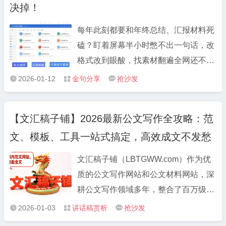
和勇气。 5.把一张张“民生清单”变成“幸
决掉！
划未来，选拔培养年轻干部就是制胜未
福账单”，把一件件“需求问卷”干成“满意
来、赢得未来。 8.把胸怀远大理想和脚
每年此刻都要和年终总结、汇报材料死
答卷”。 6.唯有“咬定目标不放松”方能行
踏实地奋斗统一起来，把实现长远目标
磕？盯着屏幕半小时憋不出一句话，改
稳致远、唯有“持之以恒守初心”方能成
与做好当前工作统一起来。 9.把握每一
格式改到眼酸，找素材翻遍全网还不对
事兴业。 7.以“挖山不止”的决心攻坚发
天、把“满格能量”投入事业，用足每一
味？整理了自己用了大半年的 3 个宝藏
展难题，以“感动上帝”的诚心汇聚人民
2026-01-12
金句分享
抢沙发



刻、用“全力奔跑”追逐实绩。
工具，亲测能把写材料效率拉满，无偿
力量。 8.发扬“胆”“识”“谋”、增创新优
分享给需要的朋友～ 1. 文汇稿子铺
势，矢志“闯”“创”“干”、实现新突破。 9.
【文汇稿子铺】2026最新公文写作全攻略：范
LBTGWW.COM：告别“巧妇难为无米
对定下的事情立说立行、马上就办，对
文、模板、工具一站式搞定，高效成文不发愁
之炊” 写材料最头疼的就是没思路、没
认定的目标锲而不舍、久久为功。 10.
框架？这个稿子铺完全是救星级存在。
以一抓到底的狠劲、补齐工作短板，以
文汇稿子铺（LBTGWW.com）作为优
里面按“工作总结、述职报告、党建材
一以贯之的韧劲、奋力追赶冲刺
质的公文写作网站和公文材料网站，深
料、会议讲话、对照发言提纲” 等场景
耕公文写作领域多年，整合了百万级优
分类，每类都有现成的优质范文和核心
质资源，无论是基础的公文范文大全，
2026-01-03
讲话稿赏析
抢沙发



框架，不是那种套话堆砌的模板，而是
还是细分场景的专项材料，都能一站式