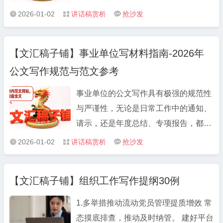
块堪称 “素材宝库”，工作总结范文、述
范文、竞职演讲稿板块则聚焦职场晋升
作方案等重要公文里，优质金句能有效
2026-01-02
讲话稿赏析
抢沙发



职报告范文、年度工作报告范文等高频
场景，从述职述廉到竞职竞聘，范文语
提升内容质感，让你的材料在众多汇报
需求素材应有尽有，不仅涵盖机关单
言得体、重点突出，能帮助用户充分展
中脱颖而出。 不同类型的公文，金句的
位、国企、事业单位等不同场景，还紧
【文汇稿子铺】事业单位写材料指南-2026年
现工作成果与个人能力。此外，组织生
运用场景与风格也有所不同。年终总结
跟最新政策导向，确保内容的时效性与
活会对照检视材料、民主生活会发言提
公文写作规范与范文参考
中可使用 “以实干笃定前行，以实绩回
合规性。比如单位工作总结范文，既包
纲模板等专项材料，严格贴合会议要
应期待”“惟实励新，精进不怠” 等表述展
含常规的工作成果梳理、问题分析，又
事业单位的公文写作具有极强的规范性
求，包含问题查摆、原因分析、整改措
现工作态度；述职报告中可搭配“守正
融入了年度重点工作亮点提炼，数据化
与严谨性，无论是日常工作中的通知、
施等核心模块，为用户节省大量整理时
创新谋发展，履职尽责显担当”“立足岗
呈现方式让总结更具说服力；政府公文
请示，还是年度总结、专项报告，都需
间。
位强本领，攻坚克难求实效” 等金句突
写作范文则严格遵循《党政机关公文处
严格遵循相关政策要求与格式标准，这
2026-01-02
讲话稿赏析
抢沙发



出责任与担当；工作方案中则适合用
理工作条例》，通知、通报、报告等法
对工作人员的写材料能力提出了更高要
“锚定目标不放松，凝心聚力抓落实”“挂
定公文格式规范，表述严谨，可直接作
求。 事业单位写材料需重点把握三点：
图作战、倒排工期” 等表述强化执行
【文汇稿子铺】组织工作写作提纲30例
为写作参考。
一是政策准确性，必须贴合最新政策文
力。 本文精选了50条2026年公文写作
件精神，引用数据、表述需有权威依
1.多举措推动流动党员管理提质增效 常
必备金句，按“总结类、述职类、方案
据；二是格式规范性，标题、字号、行
态摸底排查，推动及时纳管。 建好平台
类、动员类”分类整理，方便大家直接