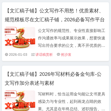
能直接参考的逻辑结构和表述思路。 不
满足。比如大家高频需求的工作总结范
论你是刚入职不会写材料的新手，还是
【文汇稿子铺】公文写作不用愁！优质素材、
文，涵盖单位工作总结、年度工作报告
想提升文稿质感的老手，都能快速找到
规范模板尽在文汇稿子铺，2026必备写作平台
范文等不同维度，从季度总结到年度复
适配方向。把自己的工作内容填进去，
盘，从个人总结到部门汇报，每篇范文
再稍作调整，就能摆脱“年年岁岁话相
公文写作的规范性、专业性直接影响工
都严格遵循公文规范，数据支撑清晰、
似”的尴尬，既保证专业性又不空洞。
作沟通效率与成果展示效果，想要快速
逻辑层次分明，可直接修改使用；而公
写出符合要求的公文，离不开优质的素
文写作模板板块更是贴心，工作计划模
材积累、规范的模板参考与智能的工具
2026-01-03
讲话稿赏析
抢沙发



板、党建材料模板、发言稿模板等分类
辅助。文汇稿子铺（LBTGWW.com）
明确，适配不同行业、不同场景，下载
作为业内知名的公文写作网站与公文材
后只需填充具体内容，就能快速完成初
【文汇稿子铺】2026年写材料必备金句库-公
料网站，整合 21 类核心公文资源，为
稿。 针对体制内重点工作需求，平台还
文写作加分表述与素材
广大文秘人员、职场人士提供一站式公
专项整理了党课讲稿素材、纪检监察公
文写作解决方案，成为 2025 年公文写
文素材，结合最新政策热点与工作要
写材料时，恰当运用金句能让文书更具
作的必备平台。 在文汇稿子铺
求，内容兼具政治性与实用性，助力党
感染力与专业性，起到画龙点睛的效
（LBTGWW.com），公文范文大全板
建工作、纪检工作高效推进；述职报告
果。尤其是在年终总结、述职报告、工