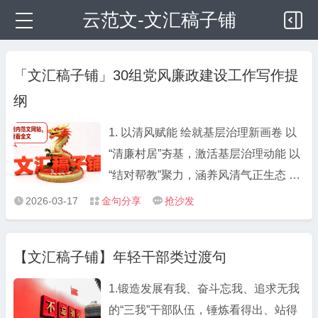
云范文-文汇稿子铺
「文汇稿子铺」30组党风廉政建设工作写作提
纲
1. 以清风赋能 绘就基层治理新画卷 以
“清廉村居”夯基，激活基层治理动能 以
“结对帮教”聚力，涵养风清气正生态 以
“移风易俗”塑形，焕发文明乡风活力 2.
2026-03-17
金句分享
抢沙发



多措并举织密干部监督“防护网” 强化思
想铸魂筑牢干事“思想根基” 织密日常监
【文汇稿子铺】年轻干部类过渡句
管拧紧行为“廉洁开关” 深化联动整治打
好监督“组合招式” 3. 织密“四张网” 持续
1.锻造发展有我、奋斗忘我、追求无我
提升干部监督质效 紧盯“关键少数”，突
的“三我”干部队伍，锤炼看得出、站得