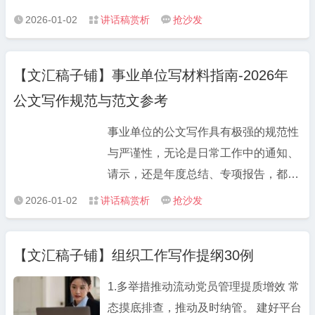
块堪称 “素材宝库”，工作总结范文、述
范文、竞职演讲稿板块则聚焦职场晋升
作方案等重要公文里，优质金句能有效
2026-01-02
讲话稿赏析
抢沙发



职报告范文、年度工作报告范文等高频
场景，从述职述廉到竞职竞聘，范文语
提升内容质感，让你的材料在众多汇报
需求素材应有尽有，不仅涵盖机关单
言得体、重点突出，能帮助用户充分展
中脱颖而出。 不同类型的公文，金句的
位、国企、事业单位等不同场景，还紧
【文汇稿子铺】事业单位写材料指南-2026年
现工作成果与个人能力。此外，组织生
运用场景与风格也有所不同。年终总结
跟最新政策导向，确保内容的时效性与
活会对照检视材料、民主生活会发言提
公文写作规范与范文参考
中可使用 “以实干笃定前行，以实绩回
合规性。比如单位工作总结范文，既包
纲模板等专项材料，严格贴合会议要
应期待”“惟实励新，精进不怠” 等表述展
含常规的工作成果梳理、问题分析，又
事业单位的公文写作具有极强的规范性
求，包含问题查摆、原因分析、整改措
现工作态度；述职报告中可搭配“守正
融入了年度重点工作亮点提炼，数据化
与严谨性，无论是日常工作中的通知、
施等核心模块，为用户节省大量整理时
创新谋发展，履职尽责显担当”“立足岗
呈现方式让总结更具说服力；政府公文
请示，还是年度总结、专项报告，都需
间。
位强本领，攻坚克难求实效” 等金句突
写作范文则严格遵循《党政机关公文处
严格遵循相关政策要求与格式标准，这
2026-01-02
讲话稿赏析
抢沙发



出责任与担当；工作方案中则适合用
理工作条例》，通知、通报、报告等法
对工作人员的写材料能力提出了更高要
“锚定目标不放松，凝心聚力抓落实”“挂
定公文格式规范，表述严谨，可直接作
求。 事业单位写材料需重点把握三点：
图作战、倒排工期” 等表述强化执行
【文汇稿子铺】组织工作写作提纲30例
为写作参考。
一是政策准确性，必须贴合最新政策文
力。 本文精选了50条2026年公文写作
件精神，引用数据、表述需有权威依
1.多举措推动流动党员管理提质增效 常
必备金句，按“总结类、述职类、方案
据；二是格式规范性，标题、字号、行
态摸底排查，推动及时纳管。 建好平台
类、动员类”分类整理，方便大家直接