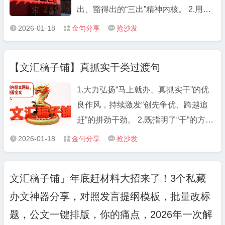
出政治监督。 把握“重点环节”，抓实选
出、豁得出的“三出”精神内核。 2.用信
任监督。 聚焦“抓早抓小”，做细日常监
念激发干劲，迸发“欲与天公试比高”的
2026-01-18
金句分享
抢沙发



督。 拧紧“责任发条”，推进整改监督。
朝气；把挑战当作激励，昂扬“在困难
面前逞英雄”的锐气。 3.守牢政治、廉
【文汇稿子铺】真抓实干类过渡句
洁、工作、做人、身体“五条底线”，争
做忠心、用心、细心、虚心、热心“五
1.大力弘扬“马上就办、真抓实干”的优
心干部”。 4.不是坐而论道的清谈客，
良作风，持续激发“创先争优、跨越追
而是起而行之的行动者；不是畏首畏尾
赶”的拼劲干劲。 2.既指明了“干”的方
的旁观者，而是攻坚克难的冲锋者。 5.
向，又明确了“干”的路径；既注入了“干”
2026-01-18
金句分享
抢沙发



以朝气蓬勃、活力四射祛除沉沉暮气、
的动力，又增添了“干”的信心。 3.激发
萎靡不振，用雷厉风行、干脆利落书写
“要我干”变“我要干”的行动自觉，淬炼
青春激情、忠诚担当。 6.怀揣忠心、公
文汇稿子铺」年底赶材料大招来了！3个私藏
“过得去”变“过得硬”的奋进担当。 4.既
心、诚心、热心、细心“五心”，警惕流
办文神器分享，对照发言提纲模板，批量改标
要有埋头苦干、真抓实干的品格和劲
言、闲言、怨言、妄言、谗言“五言”。
头，更要有直面困难、排除万难的信心
题，公文一键排版，你的痛点，2026年一次解
7.关注重视年轻干部就是关注未来、谋