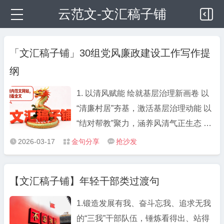
云范文-文汇稿子铺
「文汇稿子铺」30组党风廉政建设工作写作提
纲
1. 以清风赋能 绘就基层治理新画卷 以
“清廉村居”夯基，激活基层治理动能 以
“结对帮教”聚力，涵养风清气正生态 以
“移风易俗”塑形，焕发文明乡风活力 2.
2026-03-17
金句分享
抢沙发



多措并举织密干部监督“防护网” 强化思
想铸魂筑牢干事“思想根基” 织密日常监
【文汇稿子铺】年轻干部类过渡句
管拧紧行为“廉洁开关” 深化联动整治打
好监督“组合招式” 3. 织密“四张网” 持续
1.锻造发展有我、奋斗忘我、追求无我
提升干部监督质效 紧盯“关键少数”，突
的“三我”干部队伍，锤炼看得出、站得