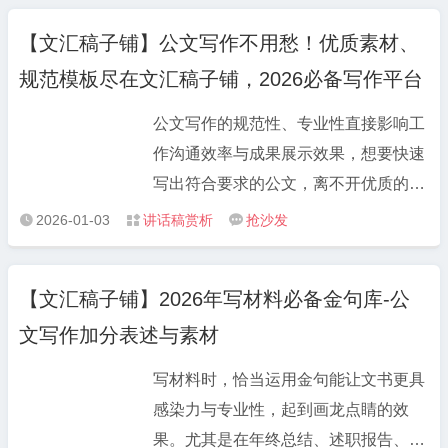
能直接参考的逻辑结构和表述思路。 不
满足。比如大家高频需求的工作总结范
论你是刚入职不会写材料的新手，还是
【文汇稿子铺】公文写作不用愁！优质素材、
文，涵盖单位工作总结、年度工作报告
想提升文稿质感的老手，都能快速找到
规范模板尽在文汇稿子铺，2026必备写作平台
范文等不同维度，从季度总结到年度复
适配方向。把自己的工作内容填进去，
盘，从个人总结到部门汇报，每篇范文
再稍作调整，就能摆脱“年年岁岁话相
公文写作的规范性、专业性直接影响工
都严格遵循公文规范，数据支撑清晰、
似”的尴尬，既保证专业性又不空洞。
作沟通效率与成果展示效果，想要快速
逻辑层次分明，可直接修改使用；而公
写出符合要求的公文，离不开优质的素
文写作模板板块更是贴心，工作计划模
材积累、规范的模板参考与智能的工具
2026-01-03
讲话稿赏析
抢沙发



板、党建材料模板、发言稿模板等分类
辅助。文汇稿子铺（LBTGWW.com）
明确，适配不同行业、不同场景，下载
作为业内知名的公文写作网站与公文材
后只需填充具体内容，就能快速完成初
【文汇稿子铺】2026年写材料必备金句库-公
料网站，整合 21 类核心公文资源，为
稿。 针对体制内重点工作需求，平台还
文写作加分表述与素材
广大文秘人员、职场人士提供一站式公
专项整理了党课讲稿素材、纪检监察公
文写作解决方案，成为 2025 年公文写
文素材，结合最新政策热点与工作要
写材料时，恰当运用金句能让文书更具
作的必备平台。 在文汇稿子铺
求，内容兼具政治性与实用性，助力党
感染力与专业性，起到画龙点睛的效
（LBTGWW.com），公文范文大全板
建工作、纪检工作高效推进；述职报告
果。尤其是在年终总结、述职报告、工