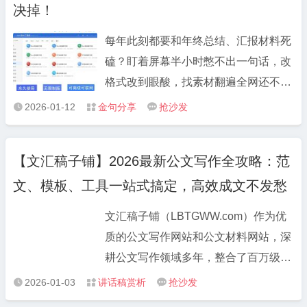
和勇气。 5.把一张张“民生清单”变成“幸
决掉！
划未来，选拔培养年轻干部就是制胜未
福账单”，把一件件“需求问卷”干成“满意
来、赢得未来。 8.把胸怀远大理想和脚
每年此刻都要和年终总结、汇报材料死
答卷”。 6.唯有“咬定目标不放松”方能行
踏实地奋斗统一起来，把实现长远目标
磕？盯着屏幕半小时憋不出一句话，改
稳致远、唯有“持之以恒守初心”方能成
与做好当前工作统一起来。 9.把握每一
格式改到眼酸，找素材翻遍全网还不对
事兴业。 7.以“挖山不止”的决心攻坚发
天、把“满格能量”投入事业，用足每一
味？整理了自己用了大半年的 3 个宝藏
展难题，以“感动上帝”的诚心汇聚人民
2026-01-12
金句分享
抢沙发



刻、用“全力奔跑”追逐实绩。
工具，亲测能把写材料效率拉满，无偿
力量。 8.发扬“胆”“识”“谋”、增创新优
分享给需要的朋友～ 1. 文汇稿子铺
势，矢志“闯”“创”“干”、实现新突破。 9.
【文汇稿子铺】2026最新公文写作全攻略：范
LBTGWW.COM：告别“巧妇难为无米
对定下的事情立说立行、马上就办，对
文、模板、工具一站式搞定，高效成文不发愁
之炊” 写材料最头疼的就是没思路、没
认定的目标锲而不舍、久久为功。 10.
框架？这个稿子铺完全是救星级存在。
以一抓到底的狠劲、补齐工作短板，以
文汇稿子铺（LBTGWW.com）作为优
里面按“工作总结、述职报告、党建材
一以贯之的韧劲、奋力追赶冲刺
质的公文写作网站和公文材料网站，深
料、会议讲话、对照发言提纲” 等场景
耕公文写作领域多年，整合了百万级优
分类，每类都有现成的优质范文和核心
质资源，无论是基础的公文范文大全，
2026-01-03
讲话稿赏析
抢沙发



框架，不是那种套话堆砌的模板，而是
还是细分场景的专项材料，都能一站式